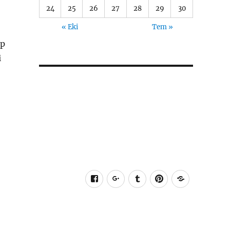
24
25
26
27
28
29
30
« Eki
Tem »
ip
i
Facebook
Google+
Tumblr
Pinterest
RSS