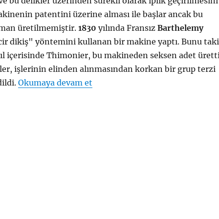
 ve bu delikler üzerinden sürekli olarak iplik geçirilmesini
kinenin patentini üzerine alması ile başlar ancak bu
man üretilmemiştir.
1830
yılında Fransız
Barthelemy
cir dikiş" yöntemini kullanan bir makine yaptı. Bunu tak
yıl içerisinde Thimonier, bu makineden seksen adet ürett
er, işlerinin elinden alınmasından korkan bir grup terzi
"Dikiş Makinesi"
ildi.
Okumaya devam et