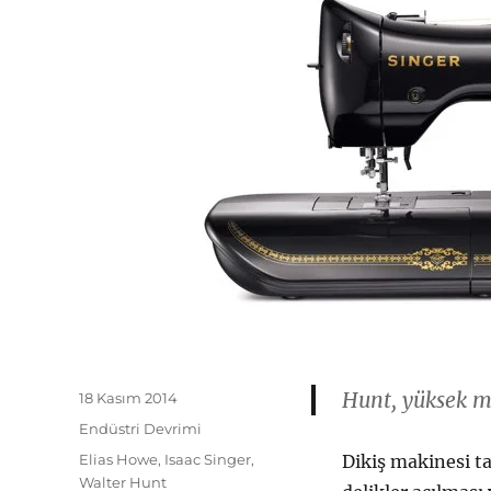
Hunt, yüksek m
Yayın
18 Kasım 2014
tarihi
Kategoriler
Endüstri Devrimi
Etiketler
Elias Howe
,
Isaac Singer
,
Dikiş makinesi ta
Walter Hunt