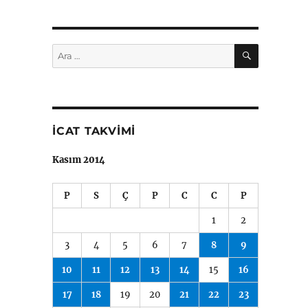
ARA
Ara:
İCAT TAKVIMI
Kasım 2014
P
S
Ç
P
C
C
P
1
2
3
4
5
6
7
8
9
10
11
12
13
14
15
16
17
18
19
20
21
22
23