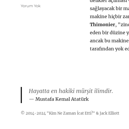
delikler açılması
Yorum Yok
sağlayacak bir ma
makine hiçbir za
Thimonier
, "zin
eden bir düzine 
ancak bu makinel
tarafından yok ed
Hayatta en hakiki mürşit ilimdir.
Mustafa Kemal Atatürk
© 2014-2024 "
Kim Ne Zaman İcat Etti?
" &
Jack Elliott