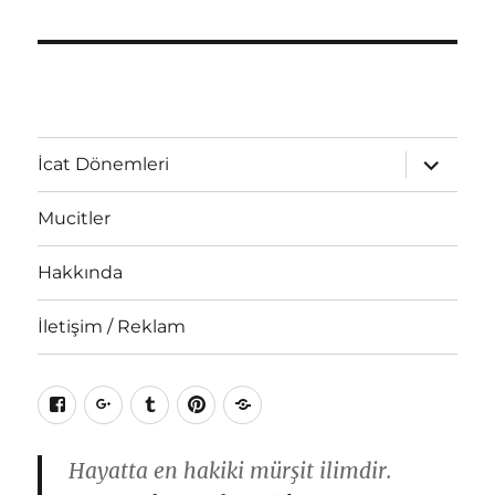
Alt
İcat Dönemleri
menüyü
genişlet
Mucitler
Hakkında
İletişim / Reklam
Facebook
Google+
Tumblr
Pinterest
RSS
Hayatta en hakiki mürşit ilimdir.