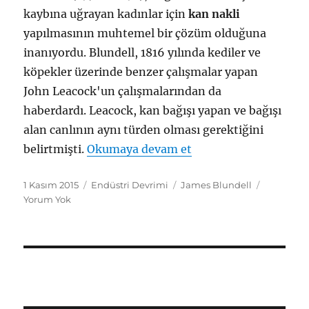
kaybına uğrayan kadınlar için
kan nakli
yapılmasının muhtemel bir çözüm olduğuna
inanıyordu. Blundell, 1816 yılında kediler ve
köpekler üzerinde benzer çalışmalar yapan
John Leacock'un çalışmalarından da
haberdardı. Leacock, kan bağışı yapan ve bağışı
alan canlının aynı türden olması gerektiğini
"Kan Nakli"
belirtmişti.
Okumaya devam et
Yayın
Kategoriler
Etiketler
1 Kasım 2015
Endüstri Devrimi
James Blundell
tarihi
Yorum Yok