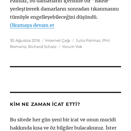
Palmaz, bu damarların içerisine bir "iskele"
yerleştirerek damarların sonradan tıkanmasını
tümüyle engelleyebileceğini düşündü.
"Stent"
Okumaya devam et
Yayın
Kategoriler
Etiketler
30 Ağustos 2016
İnternet Çağı
Julio Palmaz
,
Phil
tarihi
Romano
,
Richard Schatz
Yorum Yok
KIM NE ZAMAN İCAT ETTI?
Bu sitede her gün yeni bir icat ve onun mucidi
hakkında kısa ve öz bilgiler bulacaksınız. İster