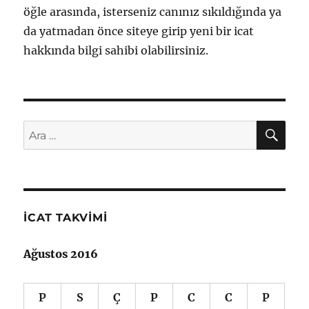
öğle arasında, isterseniz canınız sıkıldığında ya
da yatmadan önce siteye girip yeni bir icat
hakkında bilgi sahibi olabilirsiniz.
AR
Ara:
İCAT TAKVIMI
Ağustos 2016
P
S
Ç
P
C
C
P