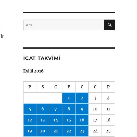
ARA
Ara:
n
ak
mlatmayan Bardak"
İCAT TAKVIMI
Eylül 2016
P
S
Ç
P
C
C
P
1
2
3
4
5
6
7
8
9
10
11
12
13
14
15
16
17
18
19
20
21
22
23
24
25