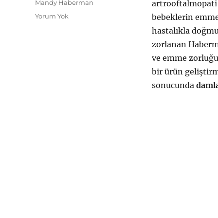
Etiketler
Mandy Haberman
artrooftalmopati 
Yorum Yok
bebeklerin emme 
hastalıkla doğmu
zorlanan Haberm
ve emme zorluğu 
bir ürün geliştir
sonucunda
daml