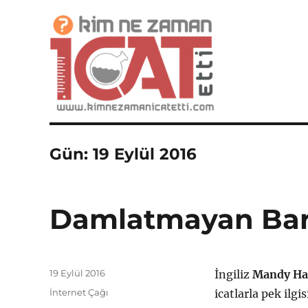
İcatlar, Buluşlar ve Mucitler Sitesi
Kim Ne Zaman İcat Etti?
Gün:
19 Eylül 2016
Damlatmayan Ba
Yayın
19 Eylül 2016
İngiliz
Mandy H
tarihi
Kategoriler
İnternet Çağı
icatlarla pek ilgi