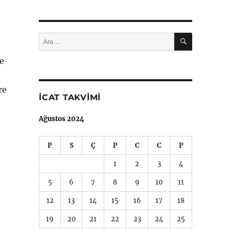
ARA
Ara:
ve
re
İCAT TAKVIMI
Ağustos 2024
P
S
Ç
P
C
C
P
1
2
3
4
5
6
7
8
9
10
11
12
13
14
15
16
17
18
19
20
21
22
23
24
25