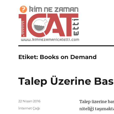
İcatlar, Buluşlar ve Mucitler Sitesi
Kim Ne Zaman İcat Etti?
Etiket:
Books on Demand
Talep Üzerine Bas
Yayın
22 Nisan 2016
Talep üzerine ba
tarihi
Kategoriler
İnternet Çağı
niteliği taşımakt