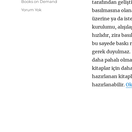
Etiketler
Books on Demand
tarafından gelişt
Yorum Yok
basılmasına olana
üzerine ya da ist
kurulumu, alışıl
hızlıdır, zira ba
bu sayede baskı r
gerek duyulmaz. 
daha pahalı olma
kitaplar için dah
hazırlanan kitap
hazırlanabilir.
Ok