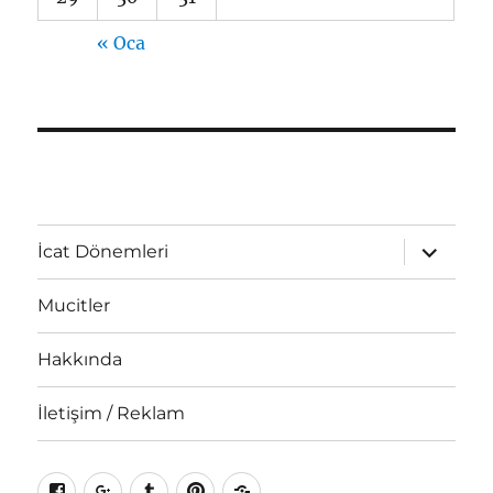
« Oca
Alt
İcat Dönemleri
menüyü
genişlet
Mucitler
Hakkında
İletişim / Reklam
Facebook
Google+
Tumblr
Pinterest
RSS