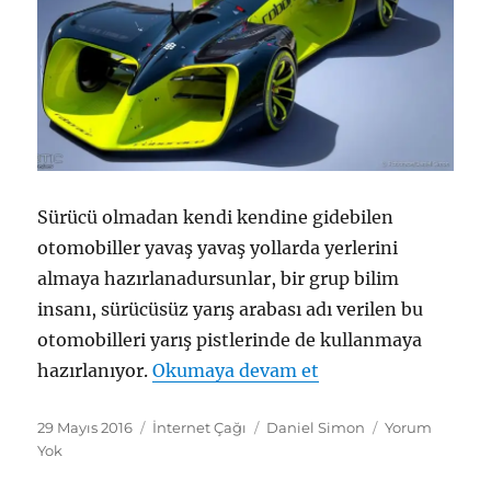
Sürücü olmadan kendi kendine gidebilen
otomobiller yavaş yavaş yollarda yerlerini
almaya hazırlanadursunlar, bir grup bilim
insanı, sürücüsüz yarış arabası adı verilen bu
otomobilleri yarış pistlerinde de kullanmaya
"Sürücüsüz Yarış A
hazırlanıyor.
Okumaya devam et
Yayın
Kategoriler
Etiketler
29 Mayıs 2016
İnternet Çağı
Daniel Simon
Yorum
tarihi
Yok