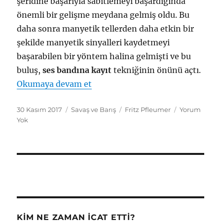
şeridine başarıyla sabitlemeyi başardığında
önemli bir gelişme meydana gelmiş oldu. Bu
daha sonra manyetik tellerden daha etkin bir
şekilde manyetik sinyalleri kaydetmeyi
başarabilen bir yöntem halina gelmişti ve bu
buluş,
ses bandına kayıt
tekniğinin önünü açtı.
"Ses Bandına Kayıt"
Okumaya devam et
Yayın
Kategoriler
Etiketler
30 Kasım 2017
Savaş ve Barış
Fritz Pfleumer
Yorum
tarihi
Yok
KIM NE ZAMAN İCAT ETTI?