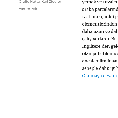
Etiketler
Giulio Natta
,
Karl Ziegler
yemek ve tuvalet
Yorum Yok
araba parçaların
rastlanır çünkü po
elementlerinden b
daha uzun ve daha
çalışıyorlardı. B
İngiltere'den gel
olan polietilen ic
ancak bilim insan
sebeple daha iyi 
Okumaya devam 