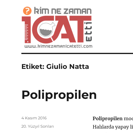
İcatlar, Buluşlar ve Mucitler Sitesi
Kim Ne Zaman İcat Etti?
Etiket:
Giulio Natta
Polipropilen
Yayın
4 Kasım 2016
Polipropilen
mode
tarihi
Kategoriler
20. Yüzyıl Sonları
Halılarda yapay l