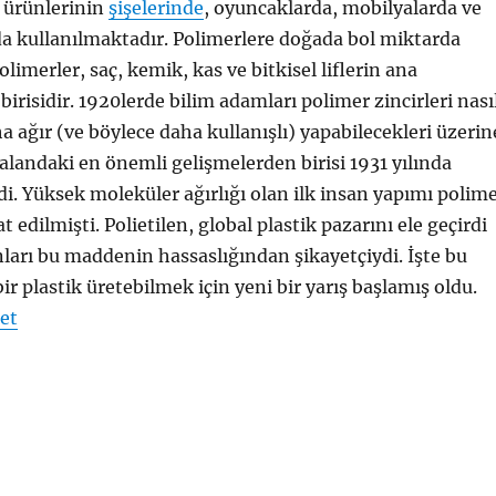
 ürünlerinin
şişelerinde
, oyuncaklarda, mobilyalarda ve
da kullanılmaktadır. Polimerlere doğada bol miktarda
limerler, saç, kemik, kas ve bitkisel liflerin ana
irisidir. 1920lerde bilim adamları polimer zincirleri nası
 ağır (ve böylece daha kullanışlı) yapabilecekleri üzerin
u alandaki en önemli gelişmelerden birisi 1931 yılında
di. Yüksek moleküler ağırlığı olan ilk insan yapımı polim
at edilmişti. Polietilen, global plastik pazarını ele geçirdi
ları bu maddenin hassaslığından şikayetçiydi. İşte bu
bir plastik üretebilmek için yeni bir yarış başlamış oldu.
"Polipropilen"
et