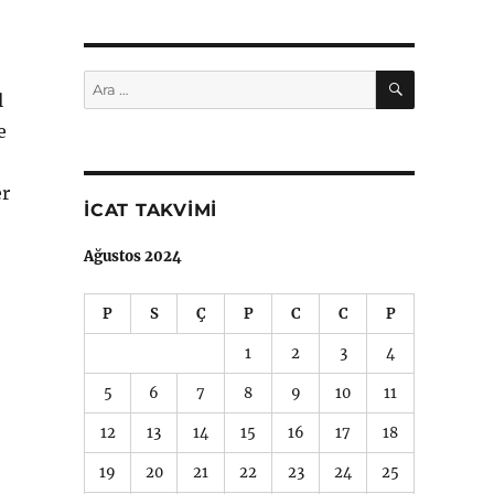
ARA
Ara:
l
e
er
İCAT TAKVIMI
Ağustos 2024
P
S
Ç
P
C
C
P
1
2
3
4
5
6
7
8
9
10
11
12
13
14
15
16
17
18
19
20
21
22
23
24
25