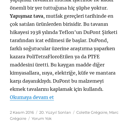
önemli bir yer tuttuğuna hiç şüphe yoktur.
Yapışmaz tava
, mutfak gereçleri tarihinde en
çok satılan ürünlerden birisidir. Bu tavanın
hikayesi 1938 yılında Teflon'un DuPont Şirketi
tarafından icat edilmesi ile başlar. DuPond,
farklı soğutucular üzerine araştırma yaparken
kazara PoliTetraFloroEtilen ya da PTFE
maddesini üretti. Bu kaygan madde diğer
kimyasallara, ısıya, elektriğe, küfe ve mantara
karşı dayanıklıydı. DuPont bu malzemeyi
ekmek tavalarını kaplamak için kullandı.
"Yapışmaz Tava (Teflon Tava)"
Okumaya devam et
Yayın
Kategoriler
Etiketler
2 Kasım 2016
20. Yüzyıl Sonları
Colette Grégoire
,
Marc
tarihi
Grégoire
Yorum Yok