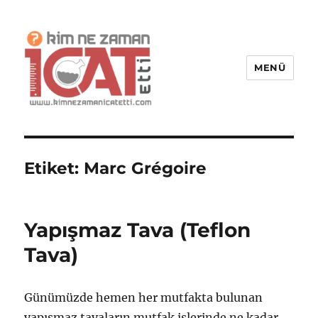
MENÜ
Kim Ne Zaman İcat Etti?
Etiket:
Marc Grégoire
Yapışmaz Tava (Teflon
Tava)
Günümüzde hemen her mutfakta bulunan
yapışmaz tavaların mutfak işlerinde ne kadar