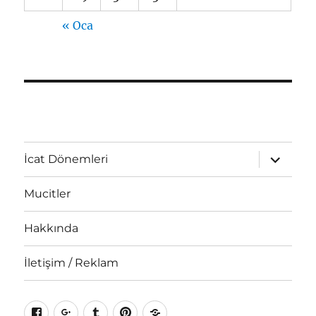
« Oca
Alt
İcat Dönemleri
menüyü
genişlet
Mucitler
Hakkında
İletişim / Reklam
Facebook
Google+
Tumblr
Pinterest
RSS