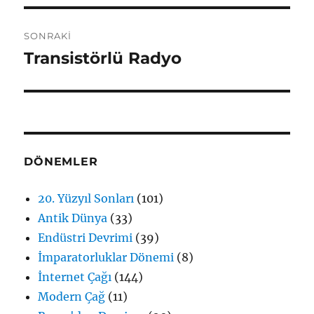
SONRAKI
Transistörlü Radyo
Sonraki
yazı:
DÖNEMLER
20. Yüzyıl Sonları
(101)
Antik Dünya
(33)
Endüstri Devrimi
(39)
İmparatorluklar Dönemi
(8)
İnternet Çağı
(144)
Modern Çağ
(11)