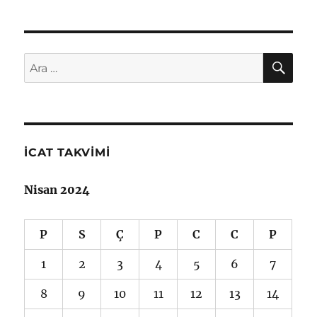
AR
Ara:
İCAT TAKVIMI
Nisan 2024
P
S
Ç
P
C
C
P
1
2
3
4
5
6
7
8
9
10
11
12
13
14