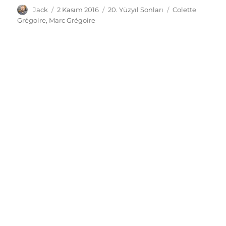
Yazar
Yayın
Kategoriler
Etiketler
Jack
2 Kasım 2016
20. Yüzyıl Sonları
Colette
tarihi
Grégoire
,
Marc Grégoire