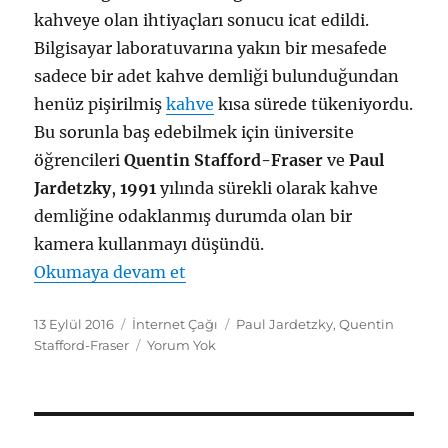
kahveye olan ihtiyaçları sonucu icat edildi.
Bilgisayar laboratuvarına yakın bir mesafede
sadece bir adet kahve demliği bulunduğundan
henüz pişirilmiş
kahve
kısa sürede tükeniyordu.
Bu sorunla baş edebilmek için üniversite
öğrencileri
Quentin Stafford-Fraser
ve
Paul
Jardetzky
,
1991
yılında sürekli olarak kahve
demliğine odaklanmış durumda olan bir
kamera kullanmayı düşündü.
"Webcam (Web Kamerası)"
Okumaya devam et
Yayın
Kategoriler
Etiketler
13 Eylül 2016
İnternet Çağı
Paul Jardetzky
,
Quentin
tarihi
Stafford-Fraser
Yorum Yok