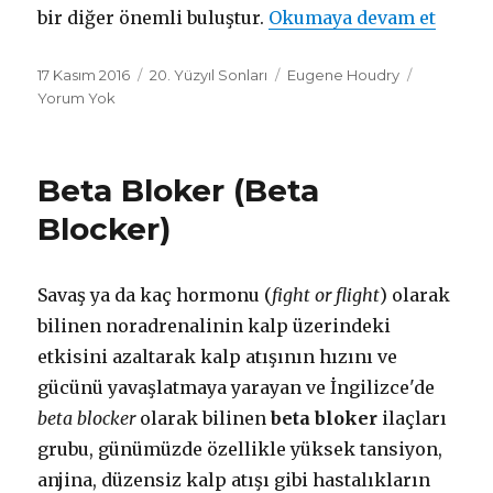
bir diğer önemli buluştur.
Okumaya devam et
"Katal
Yayın
17 Kasım 2016
Dönemler
20. Yüzyıl Sonları
Mucitler
Eugene Houdry
tarihi
Yorum Yok
Beta Bloker (Beta
Blocker)
Savaş ya da kaç hormonu (
fight or flight
) olarak
bilinen noradrenalinin kalp üzerindeki
etkisini azaltarak kalp atışının hızını ve
gücünü yavaşlatmaya yarayan ve İngilizce'de
beta blocker
olarak bilinen
beta bloker
ilaçları
grubu, günümüzde özellikle yüksek tansiyon,
anjina, düzensiz kalp atışı gibi hastalıkların