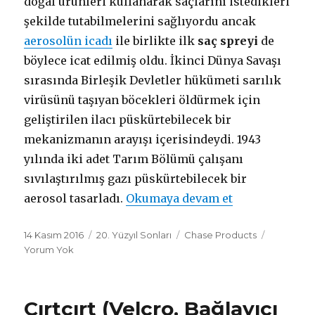
doğal ürünleri kullanarak saçlarını istedikleri
şekilde tutabilmelerini sağlıyordu ancak
aerosolün icadı
ile birlikte ilk
saç spreyi
de
böylece icat edilmiş oldu. İkinci Dünya Savaşı
sırasında Birleşik Devletler hükümeti sarılık
virüsünü taşıyan böcekleri öldürmek için
geliştirilen ilacı püskürtebilecek bir
mekanizmanın arayışı içerisindeydi. 1943
yılında iki adet Tarım Bölümü çalışanı
sıvılaştırılmış gazı püskürtebilecek bir
aerosol tasarladı.
Okumaya devam et
"Saç Spreyi"
Yayın
14 Kasım 2016
Dönemler
20. Yüzyıl Sonları
Mucitler
Chase Products
tarihi
Yorum Yok
Cırtcırt (Velcro, Bağlayıcı