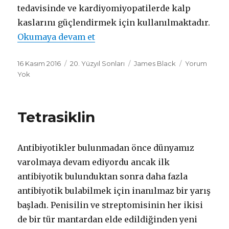
tedavisinde ve kardiyomiyopatilerde kalp
kaslarını güçlendirmek için kullanılmaktadır.
Okumaya devam et
"Beta Bloker (Beta Blocker)"
Yayın
16 Kasım 2016
Dönemler
20. Yüzyıl Sonları
Mucitler
James Black
Yorum
tarihi
Yok
Tetrasiklin
Antibiyotikler bulunmadan önce dünyamız
varolmaya devam ediyordu ancak ilk
antibiyotik bulunduktan sonra daha fazla
antibiyotik bulabilmek için inanılmaz bir yarış
başladı. Penisilin ve streptomisinin her ikisi
de bir tür mantardan elde edildiğinden yeni