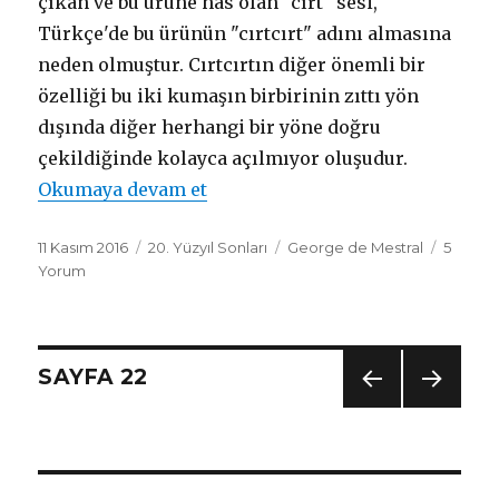
çıkan ve bu ürüne has olan "cırt" sesi,
Türkçe'de bu ürünün "cırtcırt" adını almasına
neden olmuştur. Cırtcırtın diğer önemli bir
özelliği bu iki kumaşın birbirinin zıttı yön
dışında diğer herhangi bir yöne doğru
çekildiğinde kolayca açılmıyor oluşudur.
Okumaya devam et
"Cırtcırt (Velcro, Bağlayıcı Kuşa
Yayın
11 Kasım 2016
Dönemler
20. Yüzyıl Sonları
Mucitler
George de Mestral
5
tarihi
Yorum
Yazı
SAYFA
22
ÖNC
SON
dolaşımı
EKI
RAKI
SAYF
SAYF
A
A