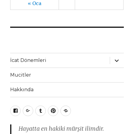
« Oca
Alt
İcat Dönemleri
menüyü
genişlet
Mucitler
Hakkında
Facebook
Google+
Tumblr
Pinterest
RSS
Hayatta en hakiki mürşit ilimdir.