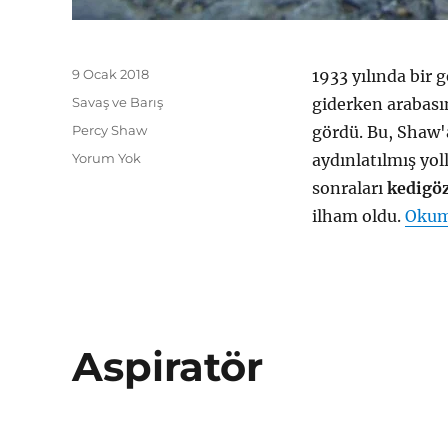
Yayın
9 Ocak 2018
1933 yılında bir 
tarihi
Kategoriler
Savaş ve Barış
giderken arabasın
Etiketler
Percy Shaw
gördü. Bu, Shaw'a
Yorum Yok
aydınlatılmış yo
sonraları
kedigö
ilham oldu.
Okum
Aspiratör