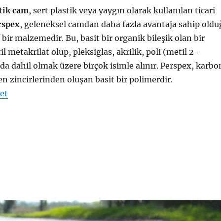
tik cam
, sert plastik veya yaygın olarak kullanılan ticari
rspex
, geleneksel camdan daha fazla avantaja sahip oldu
 bir malzemedir. Bu, basit bir organik bileşik olan bir
l metakrilat olup, pleksiglas, akrilik, poli (metil 2-
a dahil olmak üzere birçok isimle alınır. Perspex, karbo
en zincirlerinden oluşan basit bir polimerdir.
"Perspex (akrilik cam, sert cam)"
et