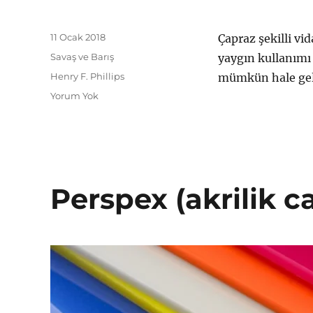
Yayın
11 Ocak 2018
Çapraz şekilli v
tarihi
Kategoriler
Savaş ve Barış
yaygın kullanımı
Etiketler
Henry F. Phillips
mümkün hale gel
Yorum Yok
Perspex (akrilik c