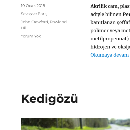
Yayın
10 Ocak 2018
Akrilik cam
,
plas
tarihi
Kategoriler
Savaş ve Barış
adıyle bilinen
Pe
Etiketler
John Crawford
,
Rowland
kanıtlanan şeffaf
Hill
polimer veya meti
Yorum Yok
metilpropenoat) d
hidrojen ve oksij
Okumaya devam 
Kedigözü