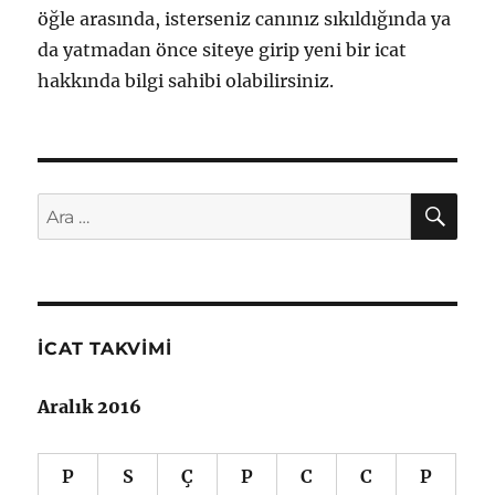
öğle arasında, isterseniz canınız sıkıldığında ya
da yatmadan önce siteye girip yeni bir icat
hakkında bilgi sahibi olabilirsiniz.
AR
Ara:
İCAT TAKVIMI
Aralık 2016
P
S
Ç
P
C
C
P