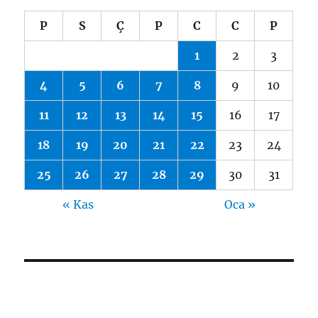
P
S
Ç
P
C
C
P
1
2
3
4
5
6
7
8
9
10
11
12
13
14
15
16
17
18
19
20
21
22
23
24
25
26
27
28
29
30
31
« Kas
Oca »