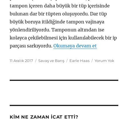
tampon içeren daha büyük bir tüp içerisinde
bulunan dar bir tüpten oluşuyordu. Dar tüp
büyük boruya itildiğinde tampon vajinaya
yönlendiriliyordu. Tamponun altından ise
kolayca çekilebilmesi için kullanılabilecek bir ip
"Aplikatörlü
parçası sarkıyordu.
Okumaya devam et
Yayın
Kategoriler
Etiketler
11 Aralık 2017
Savaş ve Barış
Earle Haas
Yorum Yok
tarihi
KIM NE ZAMAN İCAT ETTI?