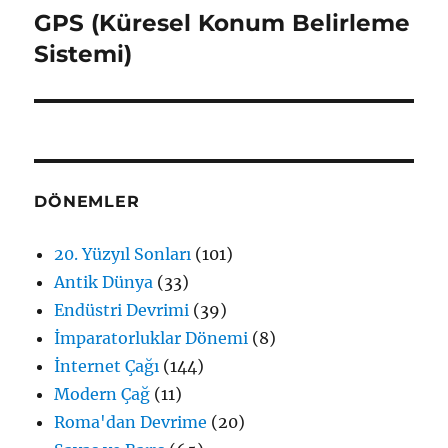
GPS (Küresel Konum Belirleme
Sonraki
yazı:
Sistemi)
DÖNEMLER
20. Yüzyıl Sonları
(101)
Antik Dünya
(33)
Endüstri Devrimi
(39)
İmparatorluklar Dönemi
(8)
İnternet Çağı
(144)
Modern Çağ
(11)
Roma'dan Devrime
(20)