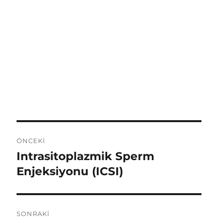
Yazı
ÖNCEKI
dolaşımı
Intrasitoplazmik Sperm
Önceki
yazı:
Enjeksiyonu (ICSI)
SONRAKI