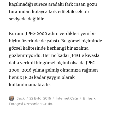
kaçılmadığı sürece aradaki fark insan gözü
tarafından kolayca fark edilebilecek bir
seviyede değildir.
Kurum, JPEG 2000 adını verdikleri yeni bir
biçim üzerinde de çalıştı. Bu görsel biçiminde
görsel kalitesinde herhangi bir azalma
gözlenmiyordu. Her ne kadar JPEG'e kıyasla
daha verimli bir görsel biçimi olsa da JPEG
2000, 2016 yılına gelmiş olmamıza rağmen
henüz JPEG kadar yaygın olarak
kullanılmamaktadır.
Yazar
Yayın
Kategoriler
Etiketler
Jack
22 Eylül 2016
İnternet Çağı
Birleşik
tarihi
Fotoğraf Uzmanları Grubu