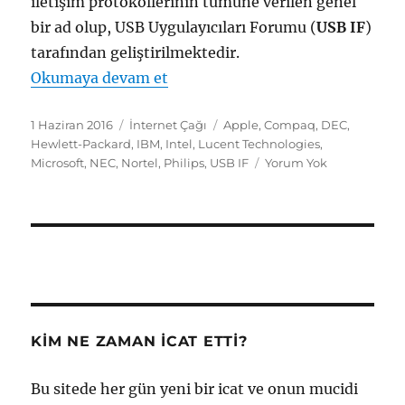
iletişim protokollerinin tümüne verilen genel
bir ad olup, USB Uygulayıcıları Forumu (
USB IF
)
tarafından geliştirilmektedir.
"USB (Universal Serial Bus)"
Okumaya devam et
Yayın
Kategoriler
Etiketler
1 Haziran 2016
İnternet Çağı
Apple
,
Compaq
,
DEC
,
tarihi
Hewlett-Packard
,
IBM
,
Intel
,
Lucent Technologies
,
Microsoft
,
NEC
,
Nortel
,
Philips
,
USB IF
Yorum Yok
KIM NE ZAMAN İCAT ETTI?
Bu sitede her gün yeni bir icat ve onun mucidi