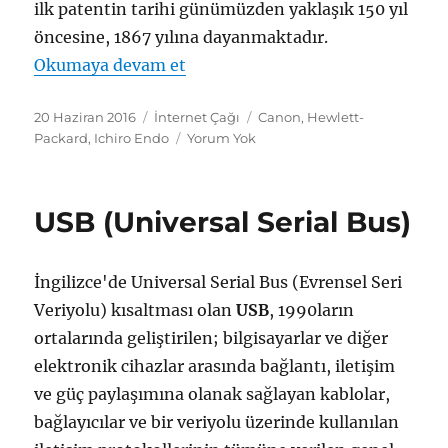
ilk patentin tarihi günümüzden yaklaşık 150 yıl
öncesine, 1867 yılına dayanmaktadır.
"Mürekkep Püskürtmeli Yazıcı (I
Okumaya devam et
Yayın
Kategoriler
Etiketler
20 Haziran 2016
İnternet Çağı
Canon
,
Hewlett-
tarihi
Packard
,
Ichiro Endo
Yorum Yok
USB (Universal Serial Bus)
İngilizce'de Universal Serial Bus (Evrensel Seri
Veriyolu) kısaltması olan
USB
, 1990ların
ortalarında geliştirilen; bilgisayarlar ve diğer
elektronik cihazlar arasında bağlantı, iletişim
ve güç paylaşımına olanak sağlayan kablolar,
bağlayıcılar ve bir veriyolu üzerinde kullanılan