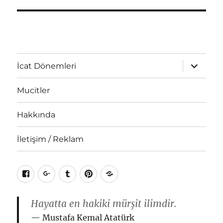
Alt
İcat Dönemleri
menüyü
genişlet
Mucitler
Hakkında
İletişim / Reklam
Facebook
Google+
Tumblr
Pinterest
RSS
Hayatta en hakiki mürşit ilimdir.
Mustafa Kemal Atatürk