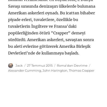
Savaşı sırasında denizaşırı ülkelerde bulunana
Amerikan askerleri oynadı. Bu icattan bihaber
piyade erleri, tuvaletlere, özellikle bu
tuvaletlerin İngiltere ve Fransa'daki
popülerliğinden ötürü "Crapper" demeyi
sürdürdü. Amerikan askerleri, savaştan sonra
bu aleti evlerine götürerek Amerika Birleşik
Devletleri'nde de kullanmaya başladı.
Yazar
Yayın
Kategoriler
Etiketler
Jack
27 Temmuz 2015
Roma'dan Devrime
tarihi
Alexander Cumming
,
John Harington
,
Thomas Crapper