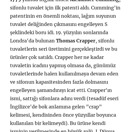
sifonlu tuvalet için ilk patenti aldı. Cumming'in
patentinin en önemli noktası, lağım suyunun
tuvalet deliğinden çıkmasını engelleyen S
şeklindeki boru idi. 19. yüzyılın sonlarında
Londra'da bulunan
Thomas Crapper
, sifonlu
tuvaletlerin seri üretimini gerçekleştirdi ve bu
ürünler çok satıldı. Crapper her ne kadar
tuvaletin icadını yapmış olmasa da, günümüz
tuvaletlerinde halen kullanılmaya devam eden
ve sifonun kapasitesinden fazla dolmasını
engelleyen şamandırayı icat etti. Crapper'ın
ismi, sattığı sifonlara adını verdi (tesadüf eseri
İngilizce'de bok anlamına gelen "crap"
kelimesi, kendisinden önce yüzyıllar boyunca
kullanılan bir kelimeydi). Bu ürüne kendi
isminin verilmesinde en büyük rolü, I. Dünya