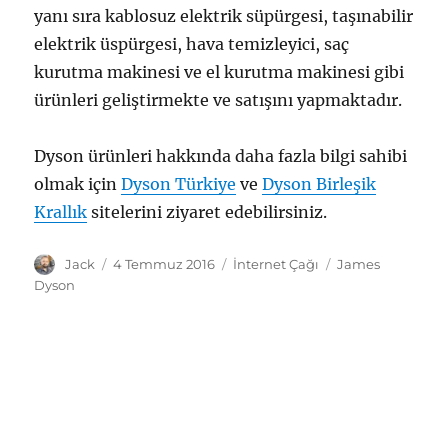
yanı sıra kablosuz elektrik süpürgesi, taşınabilir
elektrik üspürgesi, hava temizleyici, saç
kurutma makinesi ve el kurutma makinesi gibi
ürünleri geliştirmekte ve satışını yapmaktadır.
Dyson ürünleri hakkında daha fazla bilgi sahibi
olmak için
Dyson Türkiye
ve
Dyson Birleşik
Krallık
sitelerini ziyaret edebilirsiniz.
Yazar
Yayın
Kategoriler
Etiketler
Jack
4 Temmuz 2016
İnternet Çağı
James
tarihi
Dyson