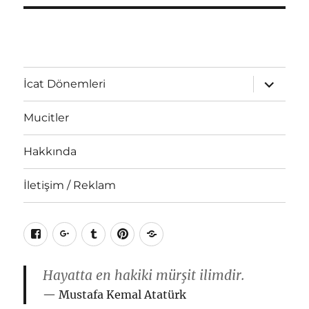
Alt
İcat Dönemleri
menüyü
genişlet
Mucitler
Hakkında
İletişim / Reklam
Facebook
Google+
Tumblr
Pinterest
RSS
Hayatta en hakiki mürşit ilimdir.
Mustafa Kemal Atatürk