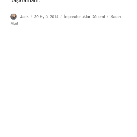
başaramadı.
Yazar
Yayın
Kategoriler
Etiketler
Jack
30 Eylül 2014
İmparatorluklar Dönemi
Sarah
tarihi
Mort