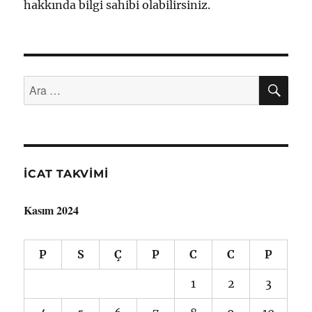
hakkında bilgi sahibi olabilirsiniz.
AR
Ara:
İCAT TAKVIMI
Kasım 2024
P
S
Ç
P
C
C
P
1
2
3