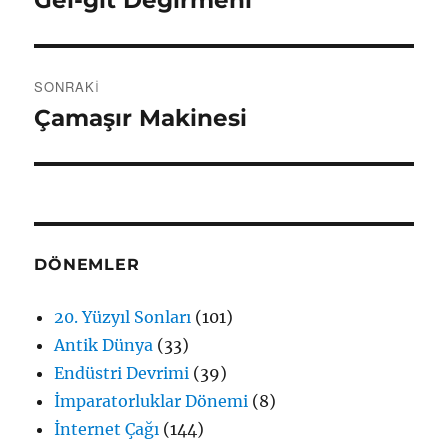
yazı:
SONRAKI
Çamaşır Makinesi
Sonraki
yazı:
DÖNEMLER
20. Yüzyıl Sonları
(101)
Antik Dünya
(33)
Endüstri Devrimi
(39)
İmparatorluklar Dönemi
(8)
İnternet Çağı
(144)