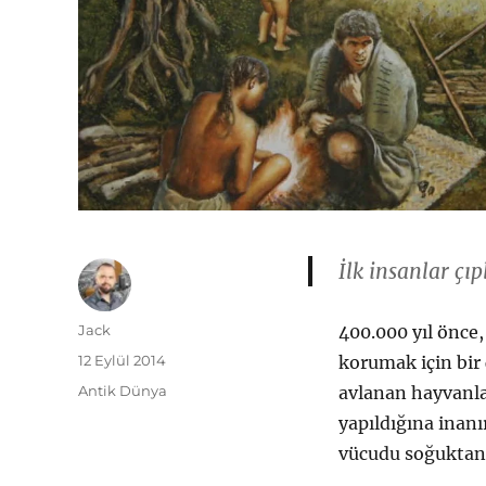
İlk insanlar çıp
Yazar
Jack
400.000 yıl önce
Yayın
12 Eylül 2014
korumak için bir 
tarihi
Kategoriler
Antik Dünya
avlanan hayvanla
yapıldığına inanı
vücudu soğuktan,