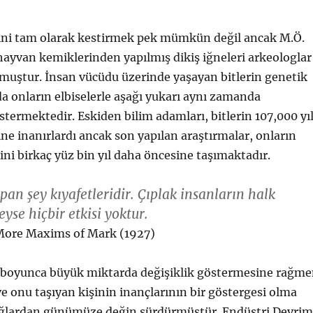
ini tam olarak kestirmek pek mümkün değil ancak M.Ö.
 hayvan kemiklerinden yapılmış dikiş iğneleri arkeologlar
muştur. İnsan vücüdu üzerinde yaşayan bitlerin genetik
da onların elbiselerle aşağı yukarı aynı zamanda
stermektedir. Eskiden bilim adamları, bitlerin 107,000 yı
ne inanırlardı ancak son yapılan araştırmalar, onların
ni birkaç yüz bin yıl daha öncesine taşımaktadır.
pan şey kıyafetleridir. Çıplak insanların halk
yse hiçbir etkisi yoktur.
More Maxims of Mark (1927)
ar boyunca büyük miktarda değişiklik göstermesine rağm
ve onu taşıyan kişinin inançlarının bir göstergesi olma
ağlardan günümüze değin sürdürmüştür. Endüstri Devrim