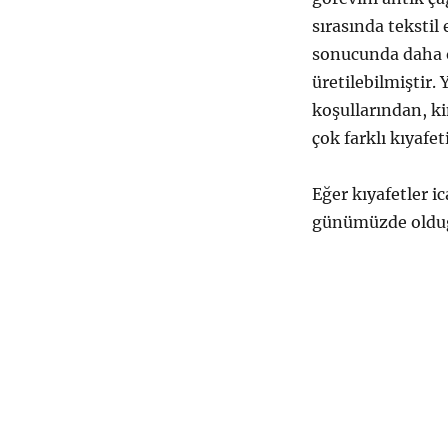
sırasında tekstil
sonucunda daha öz
üretilebilmiştir.
koşullarından, k
çok farklı kıyafet
Eğer kıyafetler i
günümüzde olduğ