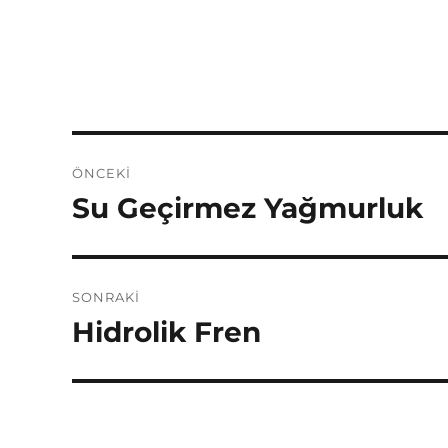
Yazı
ÖNCEKI
dolaşımı
Su Geçirmez Yağmurluk
Önceki
yazı:
SONRAKI
Hidrolik Fren
Sonraki
yazı: