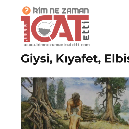
İcatlar, Buluşlar ve Mucitler Sitesi
Kim Ne Zaman İcat Etti?
Giysi, Kıyafet, Elb