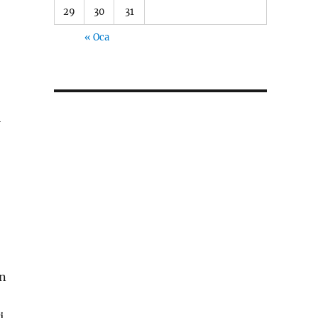
29
30
31
« Oca
l
en
i