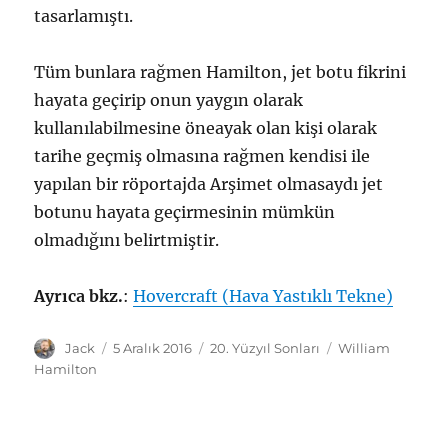
tasarlamıştı.
Tüm bunlara rağmen Hamilton, jet botu fikrini
hayata geçirip onun yaygın olarak
kullanılabilmesine öneayak olan kişi olarak
tarihe geçmiş olmasına rağmen kendisi ile
yapılan bir röportajda Arşimet olmasaydı jet
botunu hayata geçirmesinin mümkün
olmadığını belirtmiştir.
Ayrıca bkz.
:
Hovercraft (Hava Yastıklı Tekne)
Yazar
Yayın
Kategoriler
Etiketler
Jack
5 Aralık 2016
20. Yüzyıl Sonları
William
tarihi
Hamilton