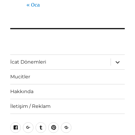
« Oca
Alt
İcat Dönemleri
menüyü
genişlet
Mucitler
Hakkında
İletişim / Reklam
Facebook
Google+
Tumblr
Pinterest
RSS