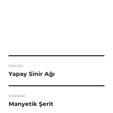
Yazı
ÖNCEKI
dolaşımı
Yapay Sinir Ağı
Önceki
yazı:
SONRAKI
Manyetik Şerit
Sonraki
yazı: